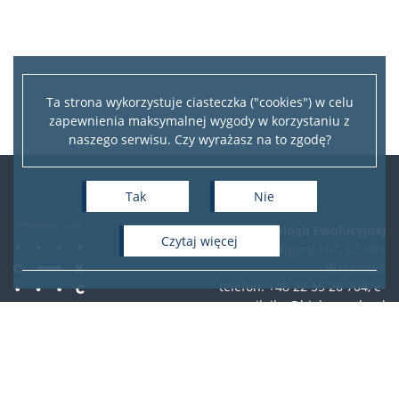
Ta strona wykorzystuje ciasteczka ("cookies") w celu
zapewnienia maksymalnej wygody w korzystaniu z
naszego serwisu. Czy wyrażasz na to zgodę?
Tak
Nie
Instytut Biologii Ewolucyjnej
czytaj więcej
ul. Żwirki i Wigury 101, 02-089
Warszawa
telefon: +48 22 55 26 704, e-
mail:
ibe@biol.uw.edu.pl
Deklaracja dostępności