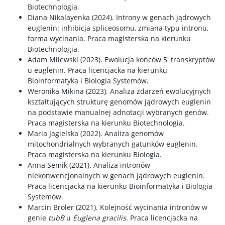
Biotechnologia.
Diana Nikalayenka (2024). Introny w genach jądrowych
euglenin: inhibicja spliceosomu, zmiana typu intronu,
forma wycinania. Praca magisterska na kierunku
Biotechnologia.
Adam Milewski (2023). Ewolucja końców 5′ transkryptów
u euglenin. Praca licencjacka na kierunku
Bioinformatyka i Biologia Systemów.
Weronika Mikina (2023). Analiza zdarzeń ewolucyjnych
kształtujących strukturę genomów jądrowych euglenin
na podstawie manualnej adnotacji wybranych genów.
Praca magisterska na kierunku Biotechnologia.
Maria Jagielska (2022). Analiza genomów
mitochondrialnych wybranych gatunków euglenin.
Praca magisterska na kierunku Biologia.
Anna Semik (2021). Analiza intronów
niekonwencjonalnych w genach jądrowych euglenin.
Praca licencjacka na kierunku Bioinformatyka i Biologia
Systemów.
Marcin Broler (2021). Kolejność wycinania intronów w
genie
tubB
u
Euglena gracilis
. Praca licencjacka na