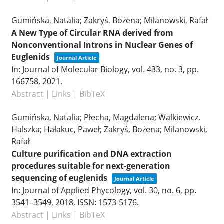
Gumińska, Natalia; Zakryś, Bożena; Milanowski, Rafał
A New Type of Circular RNA derived from
Nonconventional Introns in Nuclear Genes of
Euglenids
Journal Article
In:
Journal of Molecular Biology,
vol. 433,
no. 3,
pp.
166758,
2021
.
Abstract
|
Links
|
BibTeX
Gumińska, Natalia; Płecha, Magdalena; Walkiewicz,
Halszka; Hałakuc, Paweł; Zakryś, Bożena; Milanowski,
Rafał
Culture purification and DNA extraction
procedures suitable for next-generation
sequencing of euglenids
Journal Article
In:
Journal of Applied Phycology,
vol. 30,
no. 6,
pp.
3541–3549,
2018
,
ISSN: 1573-5176
.
Abstract
|
Links
|
BibTeX