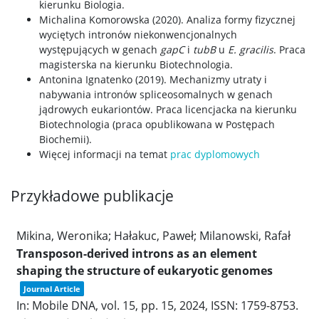
kierunku Biologia.
Michalina Komorowska (2020). Analiza formy fizycznej
wyciętych intronów niekonwencjonalnych
występujących w genach
gapC
i
tubB
u
E. gracilis
. Praca
magisterska na kierunku Biotechnologia.
Antonina Ignatenko (2019). Mechanizmy utraty i
nabywania intronów spliceosomalnych w genach
jądrowych eukariontów. Praca licencjacka na kierunku
Biotechnologia (praca opublikowana w Postępach
Biochemii).
Więcej informacji na temat
prac dyplomowych
Przykładowe publikacje
Mikina, Weronika; Hałakuc, Paweł; Milanowski, Rafał
Transposon-derived introns as an element
shaping the structure of eukaryotic genomes
Journal Article
In:
Mobile DNA,
vol. 15,
pp. 15,
2024
,
ISSN: 1759-8753
.