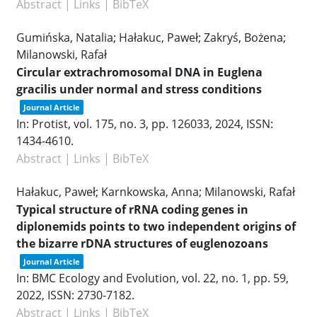
Abstract
|
Links
|
BibTeX
Gumińska, Natalia; Hałakuc, Paweł; Zakryś, Bożena;
Milanowski, Rafał
Circular extrachromosomal DNA in Euglena
gracilis under normal and stress conditions
Journal Article
In:
Protist,
vol. 175,
no. 3,
pp. 126033,
2024
,
ISSN:
1434-4610
.
Abstract
|
Links
|
BibTeX
Hałakuc, Paweł; Karnkowska, Anna; Milanowski, Rafał
Typical structure of rRNA coding genes in
diplonemids points to two independent origins of
the bizarre rDNA structures of euglenozoans
Journal Article
In:
BMC Ecology and Evolution,
vol. 22,
no. 1,
pp. 59,
2022
,
ISSN: 2730-7182
.
Abstract
|
Links
|
BibTeX