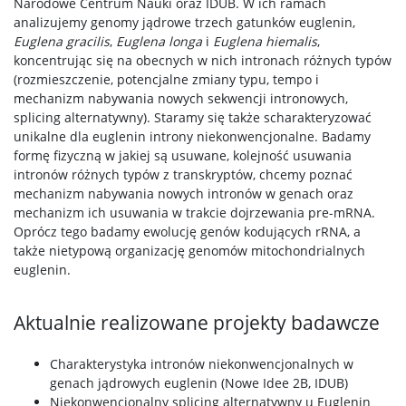
Narodowe Centrum Nauki oraz IDUB. W ich ramach
analizujemy genomy jądrowe trzech gatunków euglenin,
Euglena gracilis
,
Euglena longa
i
Euglena hiemalis
,
koncentrując się na obecnych w nich intronach różnych typów
(rozmieszczenie, potencjalne zmiany typu, tempo i
mechanizm nabywania nowych sekwencji intronowych,
splicing alternatywny). Staramy się także scharakteryzować
unikalne dla euglenin introny niekonwencjonalne. Badamy
formę fizyczną w jakiej są usuwane, kolejność usuwania
intronów różnych typów z transkryptów, chcemy poznać
mechanizm nabywania nowych intronów w genach oraz
mechanizm ich usuwania w trakcie dojrzewania pre-mRNA.
Oprócz tego badamy ewolucję genów kodujących rRNA, a
także nietypową organizację genomów mitochondrialnych
euglenin.
Aktualnie realizowane projekty badawcze
Charakterystyka intronów niekonwencjonalnych w
genach jądrowych euglenin (Nowe Idee 2B, IDUB)
Niekonwencjonalny splicing alternatywny u Euglenin