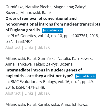
Gumińska, Natalia; Płecha, Magdalena; Zakryś,
Bożena; Milanowski, Rafał
Order of removal of conventional and
nonconventional introns from nuclear transcripts
of Euglena gracilis
Journal Article
In:
PLoS Genetics,
vol. 14,
no. 10,
pp. e1007761,
2018
,
ISSN: 15537404
.
Abstract
|
Links
|
BibTeX
Milanowski, Rafał; Gumińska, Natalia; Karnkowska,
Anna; Ishikawa, Takao; Zakryś, Bożena
Intermediate introns in nuclear genes of
euglenids – are they a distinct type?
Journal Article
In:
BMC Evolutionary Biology,
vol. 16,
no. 1,
pp. 49,
2016
,
ISSN: 1471-2148
.
Abstract
|
Links
|
BibTeX
Milanowski, Rafał; Karnkowska, Anna; Ishikawa,