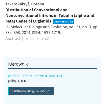
Takao; Zakryś, Bożena
Distribution of Conventional and
Nonconventional Introns in Tubulin (alpha and
beta) Genes of Euglenids
Journal Article
In:
Molecular Biology and Evolution,
vol. 31,
no. 3,
pp.
584–593,
2014
,
ISSN: 1537-1719
.
Abstract
|
Links
|
BibTeX
Kierownik
dr hab. Rafał Milanowski, prof. ucz.
pokój 4.160
r.milanowski@uw.edu.pl